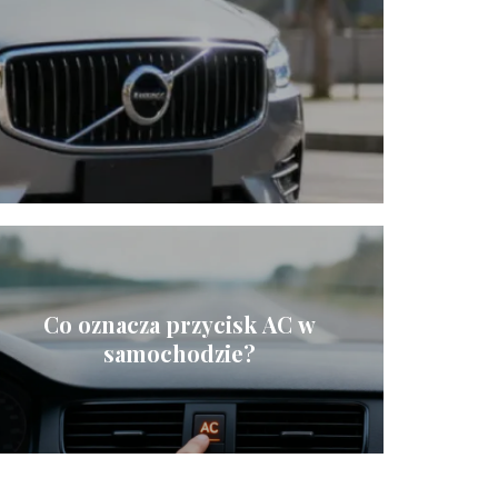
Co oznacza przycisk AC w
samochodzie?