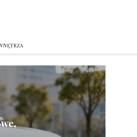
WNĘTRZA
owe,