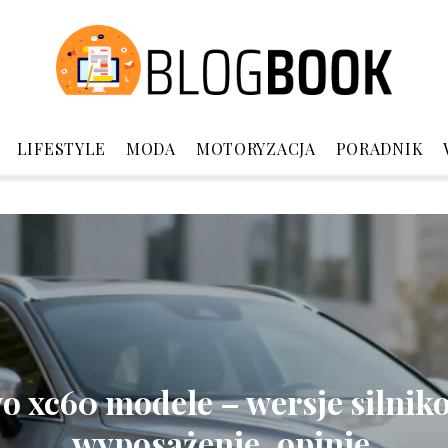
LIFESTYLE
MODA
MOTORYZACJA
PORADNIK
vo xc60 modele – wersje silnik
wyposażenie, opinie