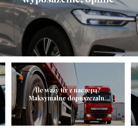
Ile waży tir z naczepą?
Maksymalne dopuszczalne
ciężary