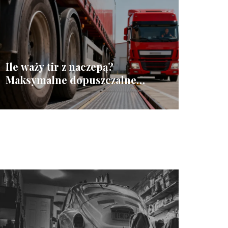
Ile waży tir z naczepą?
Maksymalne dopuszczalne
ciężary