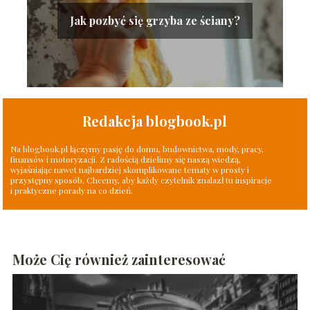
Jak pozbyć się grzyba ze ściany?
Redakcja blogbook.pl
Na blogbook.pl łączymy pasję do domu, budownictwa, mody, pracy,
finansów i motoryzacji. Z radością dzielimy się naszą wiedzą,
wyjaśniając nawet najbardziej skomplikowane tematy w prosty i
przystępny sposób. Chcemy, aby każdy czytelnik znalazł tu inspiracje
i praktyczne porady na co dzień.
Może Cię również zainteresować