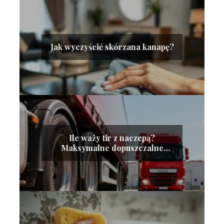
Jak wyczyścić skórzana kanapę?
Ile waży tir z naczepą?
Maksymalne dopuszczalne
ciężary