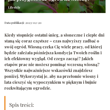
Lifestyle
Data publikacji: 2023-02-20
Kiedy stopnieje ostatni śnieg, a słoneczne i ciepłe dni
staną się coraz częstsze – czas najwyższy zadbać o
swój ogród. Wiosną czeka Cię wiele pracy, od której
będzie zależała późniejsza kondycja Twoich roślin i
ich ef
ektowny wygląd. Od czego zacząć? Jakich
etapów prac nie możesz pominąć wczesną wiosną?
Wszystkie najważniejsze wskazówki znajdziesz
poniżej. Wykorzystaj je, aby na przełomie wiosny i
lata cieszyć się wypoczynkiem w pięknym i bujnie
rozkwitającym ogrodzie.
Spis treści: