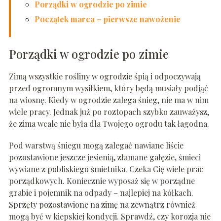
Porządki w ogrodzie po zimie
Początek marca – pierwsze nawożenie
Porządki w ogrodzie po zimie
Zimą wszystkie rośliny w ogrodzie śpią i odpoczywają
przed ogromnym wysiłkiem, który będą musiały podjąć
na wiosnę. Kiedy w ogrodzie zalega śnieg, nie ma w nim
wiele pracy. Jednak już po roztopach szybko zauważysz,
że zima wcale nie była dla Twojego ogrodu tak łagodna.
Pod warstwą śniegu mogą zalegać nawiane liście
pozostawione jeszcze jesienią, złamane gałęzie, śmieci
wywiane z pobliskiego śmietnika. Czeka Cię wiele prac
porządkowych. Koniecznie wyposaż się w porządne
grabie i pojemnik na odpady – najlepiej na kółkach.
Sprzęty pozostawione na zimę na zewnątrz również
mogą być w kiepskiej kondycji. Sprawdź, czy korozja nie