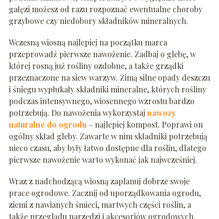
gałęzi możesz od razu rozpoznać ewentualne choroby
grzybowe czy niedobory składników mineralnych.
Wczesną wiosną najlepiej na początku marca
przeprowadź pierwsze nawożenie. Zadbaj o glebę, w
której rosną już rośliny ozdobne, a także grządki
przeznaczone na siew warzyw. Zimą silne opady deszczu
i śniegu wypłukały składniki mineralne, których rośliny
podczas intensywnego, wiosennego wzrostu bardzo
potrzebują. Do nawożenia wykorzystaj
nawozy
naturalne do ogrodu
– najlepiej kompost. Poprawi on
ogólny skład gleby. Zawarte w nim składniki potrzebują
nieco czasu, aby były łatwo dostępne dla roślin, dlatego
pierwsze nawożenie warto wykonać jak najwcześniej.
Wraz z nadchodzącą wiosną zaplanuj dobrze swoje
prace ogrodowe. Zacznij od uporządkowania ogrodu,
ziemi z nawianych śmieci, martwych części roślin, a
także przeglądu narzędzi i akcesoriów ogrodowych.