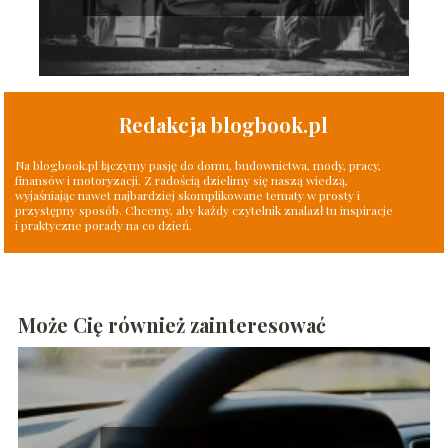
Redakcja blogbook.pl
Na blogbook.pl łączymy pasję do domu, budownictwa, mody, pracy,
finansów i motoryzacji. Z radością dzielimy się naszą wiedzą,
wyjaśniając nawet najbardziej skomplikowane tematy w prosty i
przystępny sposób. Chcemy, aby każdy czytelnik znalazł tu inspiracje
i praktyczne porady na co dzień.
Może Cię również zainteresować