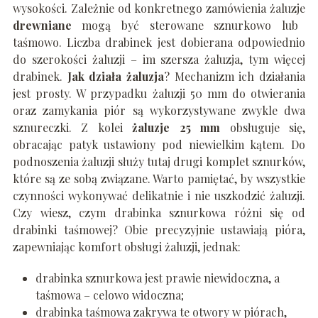
wysokości. Zależnie od konkretnego zamówienia żaluzje
drewniane
mogą być sterowane sznurkowo lub
taśmowo. Liczba drabinek jest dobierana odpowiednio
do szerokości żaluzji – im szersza żaluzja, tym więcej
drabinek.
Jak działa żaluzja
? Mechanizm ich działania
jest prosty. W przypadku żaluzji 50 mm do otwierania
oraz zamykania piór są wykorzystywane zwykle dwa
sznureczki. Z kolei
żaluzje 25 mm
obsługuje się,
obracając patyk ustawiony pod niewielkim kątem. Do
podnoszenia żaluzji służy tutaj drugi komplet sznurków,
które są ze sobą związane. Warto pamiętać, by wszystkie
czynności wykonywać delikatnie i nie uszkodzić żaluzji.
Czy wiesz, czym drabinka sznurkowa różni się od
drabinki taśmowej? Obie precyzyjnie ustawiają pióra,
zapewniając komfort obsługi żaluzji, jednak:
drabinka sznurkowa jest prawie niewidoczna, a
taśmowa – celowo widoczna;
drabinka taśmowa zakrywa te otwory w piórach,