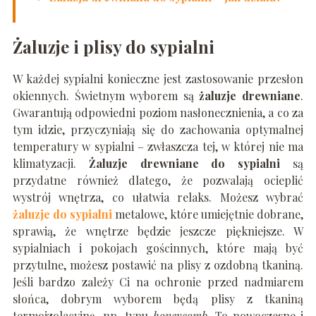
Żaluzje i plisy do sypialni
W każdej sypialni konieczne jest zastosowanie przesłon
okiennych. Świetnym wyborem są
żaluzje drewniane
.
Gwarantują odpowiedni poziom nasłonecznienia, a co za
tym idzie, przyczyniają się do zachowania optymalnej
temperatury w sypialni – zwłaszcza tej, w której nie ma
klimatyzacji.
Żaluzje drewniane do sypialni
są
przydatne również dlatego, że pozwalają ocieplić
wystrój wnętrza, co ułatwia relaks. Możesz wybrać
żaluzje do sypialni
metalowe, które umiejętnie dobrane,
sprawią, że wnętrze będzie jeszcze piękniejsze. W
sypialniach i pokojach gościnnych, które mają być
przytulne, możesz postawić na plisy z ozdobną tkaniną.
Jeśli bardzo zależy Ci na ochronie przed nadmiarem
słońca, dobrym wyborem będą plisy z tkaniną
termoizolacyjną, np. typu
honeycomb
. To nowoczesne i