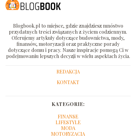
Blogbook.pl to miejsce, gdzie znajdziesz mnóstwo
przydatnych treści związanych z życiem codziennym.
Oferujemy artykuły dotyczące budownictwa, mody,
finansów, motoryzacji oraz praktyczne porady
dotyczące domu i pracy. Nasze inspiracje pomogą Ci w
podejmowaniu lepszych decyzji w wielu aspektach życia.
REDAKCJA
KONTAKT
KATEGORIE:
FINANSE
LIFESTYLE
MODA
MOTORYZACJA