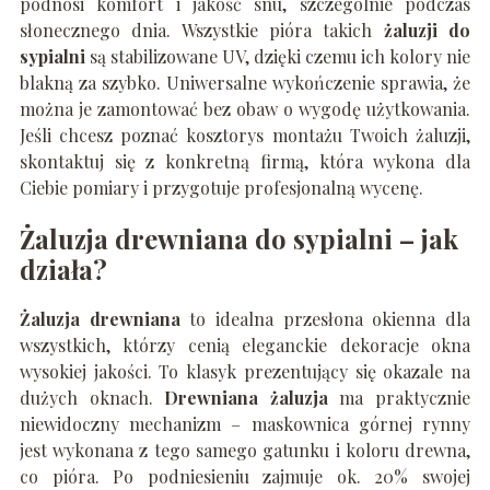
podnosi komfort i jakość snu, szczególnie podczas
słonecznego dnia. Wszystkie pióra takich
żaluzji do
sypialni
są stabilizowane UV, dzięki czemu ich kolory nie
blakną za szybko. Uniwersalne wykończenie sprawia, że
można je zamontować bez obaw o wygodę użytkowania.
Jeśli chcesz poznać kosztorys montażu Twoich żaluzji,
skontaktuj się z konkretną firmą, która wykona dla
Ciebie pomiary i przygotuje profesjonalną wycenę.
Żaluzja drewniana do sypialni – jak
działa?
Żaluzja drewniana
to idealna przesłona okienna dla
wszystkich, którzy cenią eleganckie dekoracje okna
wysokiej jakości. To klasyk prezentujący się okazale na
dużych oknach.
Drewniana żaluzja
ma praktycznie
niewidoczny mechanizm – maskownica górnej rynny
jest wykonana z tego samego gatunku i koloru drewna,
co pióra.
Po podniesieniu zajmuje ok. 20% swojej