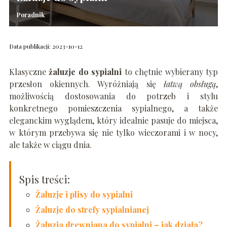
Poradnik
Data publikacji: 2023-10-12
Klasyczne
żaluzje do sypialni
to chętnie wybierany typ
przesłon okiennych. Wyróżniają się
łatwą obsługą
,
możliwością dostosowania do potrzeb i stylu
konkretnego pomieszczenia sypialnego, a także
eleganckim wyglądem, który idealnie pasuje do miejsca,
w którym przebywa się nie tylko wieczorami i w nocy,
ale także w ciągu dnia.
Spis treści:
Żaluzje i plisy do sypialni
Żaluzje do strefy sypialnianej
Żaluzja drewniana do sypialni – jak działa?