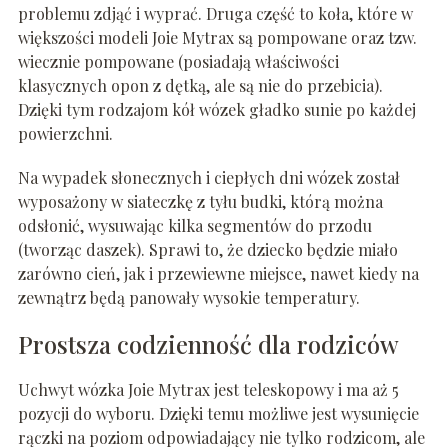
problemu zdjąć i wyprać. Druga część to koła, które w
większości modeli Joie Mytrax są pompowane oraz tzw.
wiecznie pompowane (posiadają właściwości
klasycznych opon z dętką, ale są nie do przebicia).
Dzięki tym rodzajom kół wózek gładko sunie po każdej
powierzchni.
Na wypadek słonecznych i ciepłych dni wózek został
wyposażony w siateczkę z tyłu budki, którą można
odsłonić, wysuwając kilka segmentów do przodu
(tworząc daszek). Sprawi to, że dziecko będzie miało
zarówno cień, jak i przewiewne miejsce, nawet kiedy na
zewnątrz będą panowały wysokie temperatury.
Prostsza codzienność dla rodziców
Uchwyt wózka Joie Mytrax jest teleskopowy i ma aż 5
pozycji do wyboru. Dzięki temu możliwe jest wysunięcie
rączki na poziom odpowiadający nie tylko rodzicom, ale