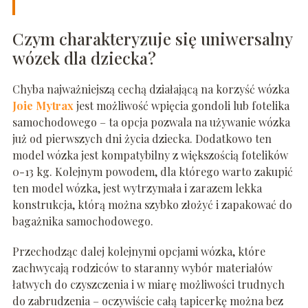
Czym charakteryzuje się uniwersalny
wózek dla dziecka?
Chyba najważniejszą cechą działającą na korzyść wózka
Joie Mytrax
jest możliwość wpięcia gondoli lub fotelika
samochodowego – ta opcja pozwala na używanie wózka
już od pierwszych dni życia dziecka. Dodatkowo ten
model wózka jest kompatybilny z większością fotelików
0-13 kg. Kolejnym powodem, dla którego warto zakupić
ten model wózka, jest wytrzymała i zarazem lekka
konstrukcja, którą można szybko złożyć i zapakować do
bagażnika samochodowego.
Przechodząc dalej kolejnymi opcjami wózka, które
zachwycają rodziców to staranny wybór materiałów
łatwych do czyszczenia i w miarę możliwości trudnych
do zabrudzenia – oczywiście całą tapicerkę można bez