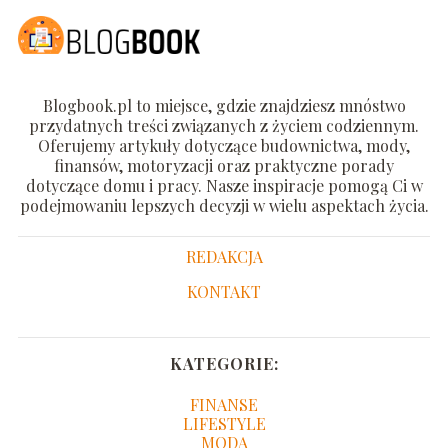
Blogbook.pl to miejsce, gdzie znajdziesz mnóstwo
przydatnych treści związanych z życiem codziennym.
Oferujemy artykuły dotyczące budownictwa, mody,
finansów, motoryzacji oraz praktyczne porady
dotyczące domu i pracy. Nasze inspiracje pomogą Ci w
podejmowaniu lepszych decyzji w wielu aspektach życia.
REDAKCJA
KONTAKT
KATEGORIE:
FINANSE
LIFESTYLE
MODA