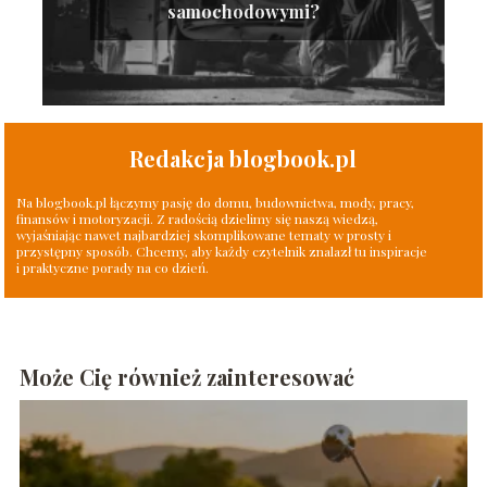
samochodowymi?
Redakcja blogbook.pl
Na blogbook.pl łączymy pasję do domu, budownictwa, mody, pracy,
finansów i motoryzacji. Z radością dzielimy się naszą wiedzą,
wyjaśniając nawet najbardziej skomplikowane tematy w prosty i
przystępny sposób. Chcemy, aby każdy czytelnik znalazł tu inspiracje
i praktyczne porady na co dzień.
Może Cię również zainteresować