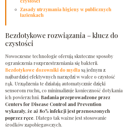
czystości
Zasady utrzymania higieny w publicznych
łazienkach
Bezdotykowe rozwiązania – klucz do
czystości
Nowoczesne technologie oferują skuteczne sposoby
ograniczenia rozprzestrzeniania się bakterii.
Bezdotykowe dozowniki do mydła
są jednym z
najbardziej efektywnych narzędzi w walce o czystość
rąk. Urządzenia te działają automatycznie dzięki
sensorom ruchu, co minimalizuje konieczność dotykania
ich powierzchni.
Badania przeprowadzone przez
Centers for Disease Control and Prevention
wykazały, że aż 80% infekcji jest przenoszonych
poprzez ręce
. Dlatego tak ważne jest stosowanie
środków zapobiegawczych.