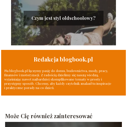
Czym jest styl oldschoolowy?
Redakcja blogbook.pl
Na blogbook.pl łączymy pasję do domu, budownictwa, mody, pracy,
finansów i motoryzacji. Z radością dzielimy się naszą wiedzą,
wyjaśniając nawet najbardziej skomplikowane tematy w prosty i
przystępny sposób. Chcemy, aby każdy czytelnik znalazł tu inspiracje
i praktyczne porady na co dzień.
Może Cię również zainteresować