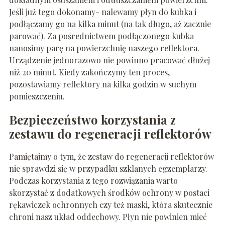
Jeśli już tego dokonamy- nalewamy płyn do kubka i
podłączamy go na kilka minut (na tak długo, aż zacznie
parować). Za pośrednictwem podłączonego kubka
nanosimy parę na powierzchnię naszego reflektora.
Urządzenie jednorazowo nie powinno pracować dłużej
niż 20 minut. Kiedy zakończymy ten proces,
pozostawiamy reflektory na kilka godzin w suchym
pomieszczeniu.
Bezpieczeństwo korzystania z
zestawu do regeneracji reflektorów
Pamiętajmy o tym, że zestaw do regeneracji reflektorów
nie sprawdzi się w przypadku szklanych egzemplarzy.
Podczas korzystania z tego rozwiązania warto
skorzystać z dodatkowych środków ochrony w postaci
rękawiczek ochronnych czy też maski, która skutecznie
chroni nasz układ oddechowy. Płyn nie powinien mieć