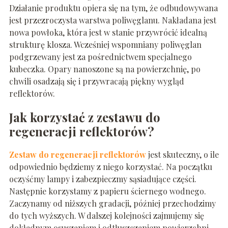
Działanie produktu opiera się na tym, że odbudowywana
jest przezroczysta warstwa poliwęglanu. Nakładana jest
nowa powłoka, która jest w stanie przywrócić idealną
strukturę klosza. Wcześniej wspomniany poliwęglan
podgrzewany jest za pośrednictwem specjalnego
kubeczka. Opary nanoszone są na powierzchnię, po
chwili osadzają się i przywracają piękny wygląd
reflektorów.
Jak korzystać z zestawu do
regeneracji reflektorów?
Zestaw do regeneracji reflektorów
jest skuteczny, o ile
odpowiednio będziemy z niego korzystać. Na początku
oczyśćmy lampy i zabezpieczmy sąsiadujące części.
Następnie korzystamy z papieru ściernego wodnego.
Zaczynamy od niższych gradacji, później przechodzimy
do tych wyższych. W dalszej kolejności zajmujemy się
dokładnym osuszaniem i odtłuszczaniem powierzchni.