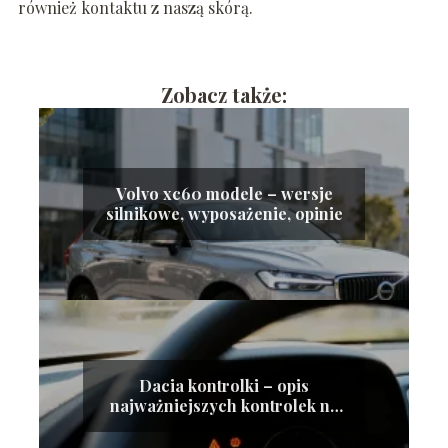
również kontaktu z naszą skórą.
Zobacz także:
Volvo xc60 modele – wersje
silnikowe, wyposażenie, opinie
Dacia kontrolki – opis
najważniejszych kontrolek na
desce