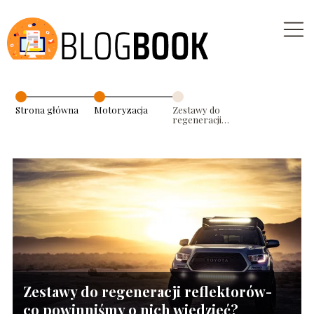
Strona główna
Motoryzacja
Zestawy do
regeneracji
reflektorów-
co powinniśmy
o nich wiedzieć?
Zestawy do regeneracji reflektorów-
co powinniśmy o nich wiedzieć?