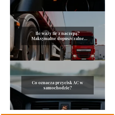
Ile waży tir z naczepą?
Maksymalne dopuszczalne
ciężary
Co oznacza przycisk AC w
samochodzie?